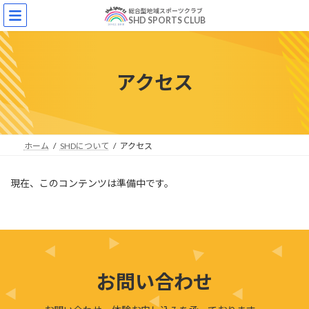
コ
ナ
総合型地域スポーツクラブ
ン
ビ
SHD SPORTS CLUB
テ
ゲ
ン
ー
ツ
シ
へ
ョ
アクセス
ス
ン
キ
に
ッ
移
プ
動
ホーム
SHDについて
アクセス
現在、このコンテンツは準備中です。
お問い合わせ