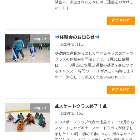
験会で、参加された方々にはご迷惑をおかけし
たこ […]
続きを読む
体験会のお知らせ
お知らせ
2025年3月11日
基礎的な運動から楽しく学べるキッズスポーツ
クラスの体験会を開催します。 3月21日金曜
日 3月26日水曜日 運動の基礎を身につけ
るチャンス！ 専門のコーチが楽しく指導します
ので、安心してご参加ください&#x1f3c3 […]
続きを読む
⛸スケートクラス終了！⛸
お知らせ
2025年3月10日
SHDスポーツクラブ代表の出島です！ 10月から
スタートしたビギナースケートクラスが終了し
ました！ 10月に初めて氷に立ち、滑れなかった
子どもたちも 2月には本当に上手に滑れるよう