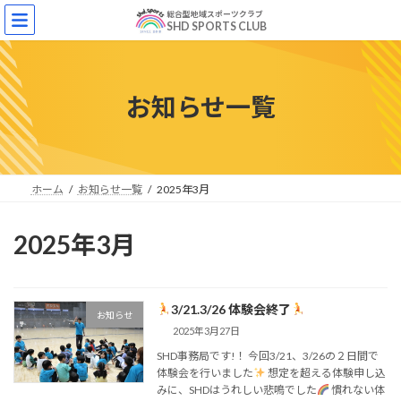
コ
ナ
総合型地域スポーツクラブ
ン
ビ
SHD SPORTS CLUB
テ
ゲ
ン
ー
ツ
シ
へ
ョ
お知らせ一覧
ス
ン
キ
に
ッ
移
プ
動
ホーム
お知らせ一覧
2025年3月
2025年3月
3/21.3/26 体験会終了
お知らせ
2025年3月27日
SHD事務局です!！ 今回3/21、3/26の２日間で
体験会を行いました
想定を超える体験申し込
みに、SHDはうれしい悲鳴でした
慣れない体