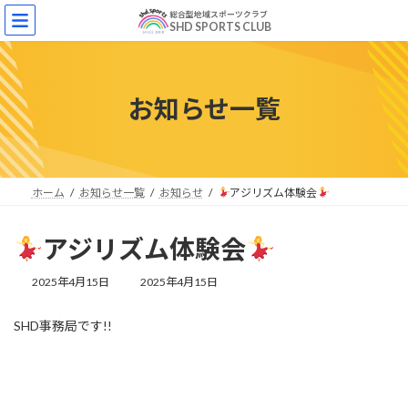
コ
ナ
総合型地域スポーツクラブ
ン
ビ
SHD SPORTS CLUB
テ
ゲ
ン
ー
ツ
シ
へ
ョ
お知らせ一覧
ス
ン
キ
に
ッ
移
プ
動
ホーム
お知らせ一覧
お知らせ
アジリズム体験会
アジリズム体験会
最
2025年4月15日
2025年4月15日
終
更
SHD事務局です!!
新
日
時
: