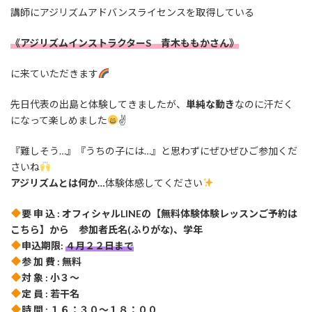
講師にアジリズムアドバンスライセンスを取得している
《アジリズムインストラクターS 青木ももかさん》
に来ていただきます
先日代表の出島と体験してきましたが、
単純な動き
なのに汗だく
になって楽しめました
✌
『難しそう…』『うちの子には…』と思わずにぜひぜひご参加くだ
さいね
アジリズムとは何か…
体験体感してください
要 申 込 : オフィシャルLINEの【無料体験体験レッスンご予約は
こちら】から 参加者氏名(ふりがな)、学年
申込期限:
４月２２日まで
参 加 費 : 無料
対 象 : 小３～
定 員 : 若干名
時 間 : １６：３０～１８：００