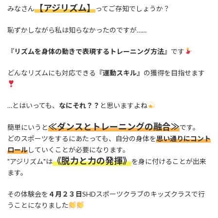
【アジリズム】
みなさん
ってご存知でしょうか？
恥ずかしながら私は知らなかったのですが……
『リズムを身体の動きで表現するトレーニング方法』
です
どんなリズムにも対応できる
『運動スキル』
の獲得を目指せます
…とはいっても、
なにそれ？？
と思いますよね
≪ダンスとトレーニングの融合≫
簡単にいうと
です。
どのスポーツをするにあたっても、自分の身体を
思い通りにコント
ロール
していくことが必要になります。
《脱力と力の発揮》
"アジリズム"は
を身に付けることが出来
ます。
その体験会を
４月２３日
SHDスポーツクラブのキッズクラスで行
うことになりました